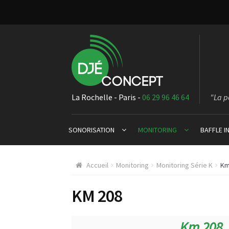
La Rochelle - Paris -
06 29 96 46 64
"La p
SONORISATION
MONITORING
BAFFLE 
Accueil
Monitoring
Monitoring Série K
Km
KM 208
Km 208,