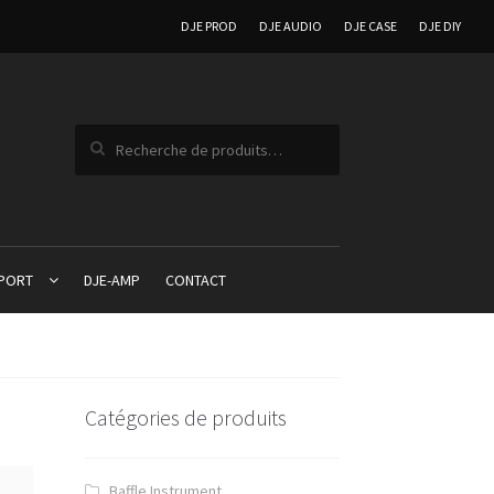
DJE PROD
DJE AUDIO
DJE CASE
DJE DIY
Recherche pour :
PPORT
DJE-AMP
CONTACT
Catégories de produits
Baffle Instrument