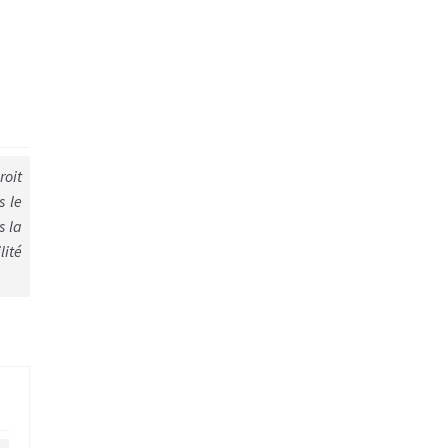
roit
s le
s la
lité