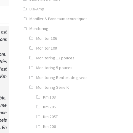
Dje-Amp
Mobilier & Panneaux acoustiques
Monitoring
 est
Monitor 106
ions
Monitor 108
bre.
Monitoring 12 pouces
très
Monitoring 5 pouces
’est
e Km
Monitoring Renfort de grave
Monitoring Série K
Km 108
ble.
3ème
Km 205
 une
Km 205F
nels
Km 206
. En