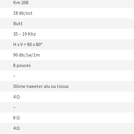
Km 208
18 db/oct
Butt
35 – 19 Khz
H x V = 80 x 80°
90 db/1w/1m
8 pouces
–
Dôme tweeter alu ou tissus
4 Ω
–
8 Ω
4 Ω