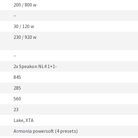
200 / 800 w
–
30 / 120 w
230 / 920 w
–
2x Speakon NL4 1+1-
845
285
560
23
Lake, XTA
Armonia powersoft (4 presets)