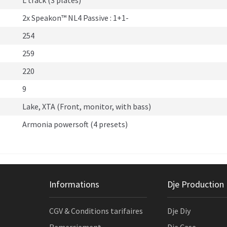
L track (3 plates)
2x Speakon™ NL4 Passive : 1+1-
254
259
220
9
Lake, XTA (Front, monitor, with bass)
Armonia powersoft (4 presets)
Informations
Dje Production
CGV & Conditions tarifaires
Dje Diy