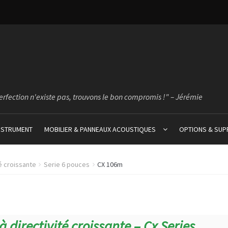
erfection n'existe pas, trouvons le bon compromis !" – Jérémie
INSTRUMENT
MOBILIER & PANNEAUX ACOUSTIQUES
OPTIONS & SU
é croissante
Serie 6 pouces
CX 106m
 directivité croissante – Cx Series