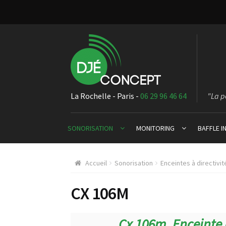
La Rochelle - Paris -
06 29 96 46 64
"La p
SONORISATION
MONITORING
BAFFLE 
Accueil
Sonorisation
Enceintes à directivit
CX 106M
Cx 106m, Enceinte à