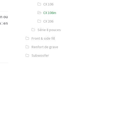
CX 106
CX 106m
on ou
CX 206
 : en
Série 8 pouces
Front & side fill
Renfort de grave
Subwoofer