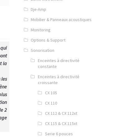
Dje-Amp
Mobilier & Panneaux acoustiques
Monitoring
Options & Support
 qui
Sonorisation
sont
Enceintes à directivité
t la
constante
Enceintes à directivité
 les
croissante
cène
CX 105
plus
tion
CX 110
le 2
CX 112 & CX 112xt
rage
CX 115 & CX 115xt
Serie 6 pouces