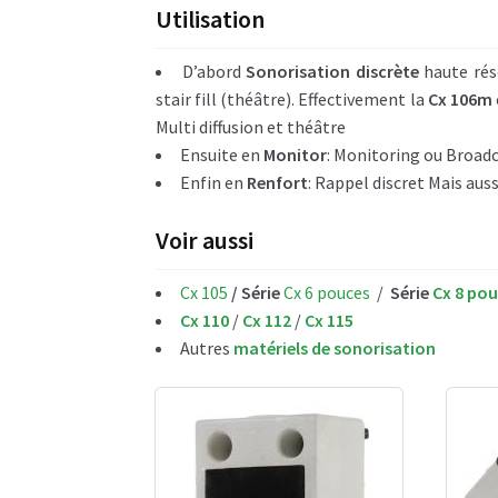
Utilisation
D’abord
Sonorisation discrète
haute rés
stair fill (théâtre). Effectivement la
Cx 106m
Multi diffusion et théâtre
Ensuite en
Monitor
: Monitoring ou Broadc
Enfin en
Renfort
: Rappel discret Mais aus
Voir aussi
Cx 105
/ Série
Cx 6 pouces
/
Série
Cx 8 po
Cx 110
/
Cx 112
/
Cx 115
Autres
matériels de sonorisation