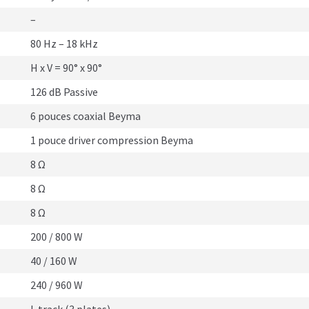
–
80 Hz – 18 kHz
H x V = 90° x 90°
126 dB Passive
6 pouces coaxial Beyma
1 pouce driver compression Beyma
8 Ω
8 Ω
8 Ω
200 / 800 W
40 / 160 W
240 / 960 W