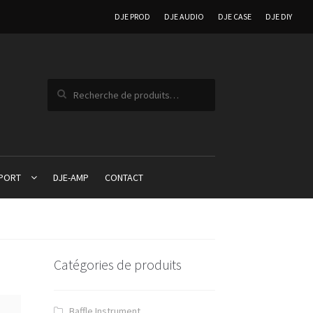
DJE PROD
DJE AUDIO
DJE CASE
DJE DIY
Recherche pour :
PPORT
DJE-AMP
CONTACT
Catégories de produits
Baffle Instrument