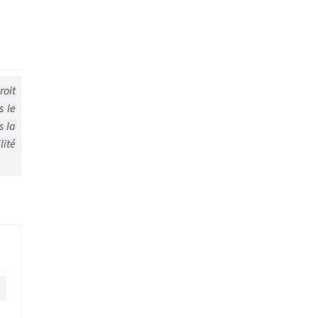
roit
s le
s la
lité