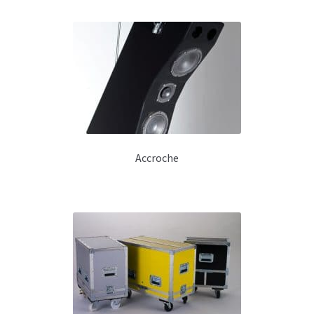
Km 205F
Km 206
Km 208
Monitoring Renfort de grave
BM 108
Accroche
BM 130
RF 130
RF 130+
SUV 130
Baffle Instrument