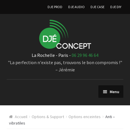
DJE PROD
DJE AUDIO
DJE CASE
DJE DIY
La Rochelle - Paris -
06 29 96 46 64
"La perfection n'existe pas, trouvons le bon compromis !"
– Jérémie
Menu
Sonorisation
Accueil
Options & Support
Options enceintes
Anti –
Enceintes à directivité croissante
vibratiles