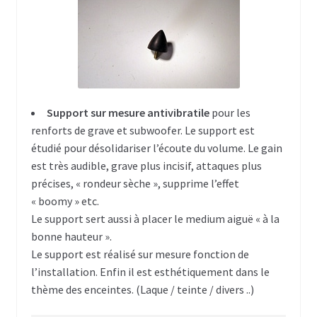
KF 206 & KF 206xt
KF 208 & KF 208xt
KF 215 & KF 215xt
Support sur mesure antivibratile
pour les
Série KR
renforts de grave et subwoofer. Le support est
étudié pour désolidariser l’écoute du volume. Le gain
KR 208xt
est très audible, grave plus incisif, attaques plus
KR 406
précises, « rondeur sèche », supprime l’effet
« boomy » etc.
Renfort de grave
Le support sert aussi à placer le medium aiguë « à la
bonne hauteur ».
RB 208
Le support est réalisé sur mesure fonction de
l’installation. Enfin il est esthétiquement dans le
RB 115
thème des enceintes. (Laque / teinte / divers ..)
RB 212