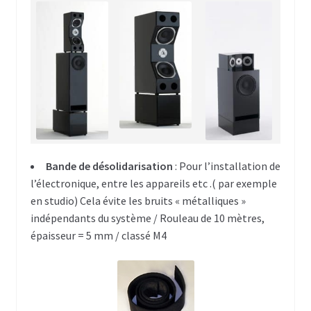
RB 215
RB 218
Subwoofer
SB 112
SB 118
Bande de désolidarisation
: Pour l’installation de
l’électronique, entre les appareils etc .( par exemple
SB 121
en studio) Cela évite les bruits « métalliques »
indépendants du système / Rouleau de 10 mètres,
Monitoring
épaisseur = 5 mm / classé M4
Monitoring 5 pouces
Monitor 105