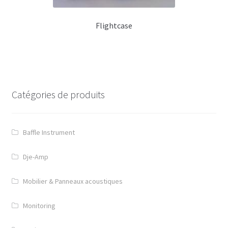
Mobilier & Panneaux acoustiques
Flightcase
Mobiliers de Studio
Panneaux acoustiques
Options & Support
Catégories de produits
Options enceintes
Presets
Baffle Instrument
S.A.V
Dje-Amp
Dje-Amp
Mobilier & Panneaux acoustiques
Contact
Monitoring