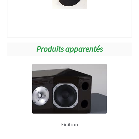
Monitor 105f ou Monitor 105ft
Monitor 105w
Monitor 106
Monitor 108
Produits apparentés
Monitoring 12 pouces
Studio 230
Studio 130
Monitoring Série K
Km 108
Finition
Km 205