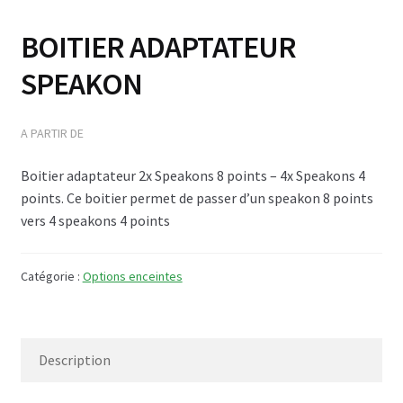
CX 112 & CX 112xt
BOITIER ADAPTATEUR
CX 115 & CX 115xt
SPEAKON
Enceintes à directivité constante
CT 106
Boitier adaptateur 2x Speakons 8 points – 4x Speakons 4
CT 108 & CT 108xt
points. Ce boitier permet de passer d’un speakon 8 points
CT 112 & CT 112xt
vers 4 speakons 4 points
CT 115 & CT 115xt
Catégorie :
Options enceintes
Front & side fill
KFC 208 & KFC 208xt
Description
Série KF