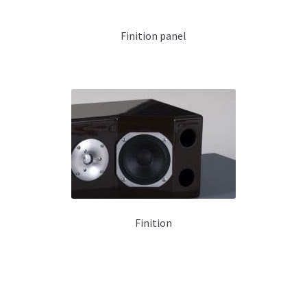
Km 205F
Finition panel
Km 206
Km 208
Monitoring Renfort de grave
BM 108
BM 130
RF 130
Finition
RF 130+
SUV 130
Baffle Instrument