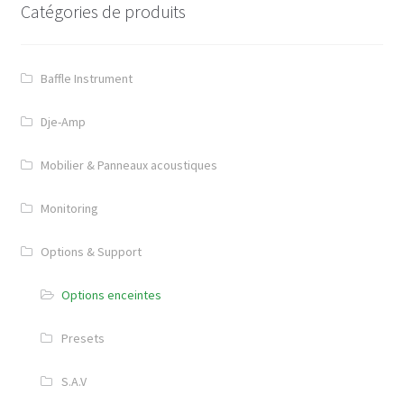
Catégories de produits
Mobilier & Panneaux acoustiques
Mobiliers de Studio
Baffle Instrument
Panneaux acoustiques
Dje-Amp
Options & Support
Mobilier & Panneaux acoustiques
Options enceintes
Monitoring
Presets
Options & Support
S.A.V
Options enceintes
Dje-Amp
Presets
Contact
S.A.V