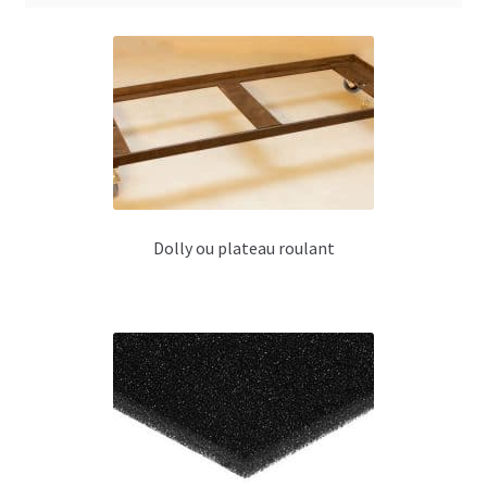
Monitor 105f ou Monitor 105ft
Monitor 105w
Monitor 106
Monitor 108
Monitoring 12 pouces
Dolly ou plateau roulant
Studio 230
Studio 130
Monitoring Série K
Km 108
Km 205