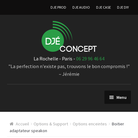
DJE PROD
DJE AUDIO
DJE CASE
DJE DIY
La Rochelle - Paris -
06 29 96 46 64
"La perfection n'existe pas, trouvons le bon compromis !"
– Jérémie
Menu
Sonorisation
Accueil
Options & Support
Options enceintes
Boitier
Enceintes à directivité croissante
adaptateur speakon