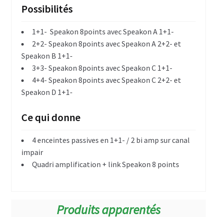
Possibilités
RB 215
1+1- Speakon 8points avec Speakon A 1+1-
RB 218
2+2- Speakon 8points avec Speakon A 2+2- et
Speakon B 1+1-
Subwoofer
3+3- Speakon 8points avec Speakon C 1+1-
4+4- Speakon 8points avec Speakon C 2+2- et
SB 112
Speakon D 1+1-
SB 118
Ce qui donne
SB 121
4 enceintes passives en 1+1- / 2 bi amp sur canal
impair
Monitoring
Quadri amplification + link Speakon 8 points
Monitoring 5 pouces
Monitor 105
Produits apparentés