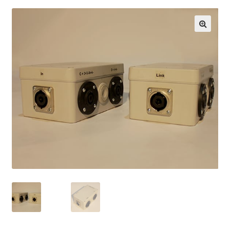
CX 105
Serie 6 pouces
🔍
CX 106m
CX 106
CX 206
Série 8 pouces
CX 108m
CX 108
CX 108r & CX 108rxt
CX 110