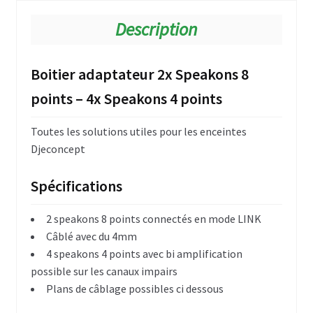
KF 206 & KF 206xt
Description
KF 208 & KF 208xt
Boitier adaptateur 2x Speakons 8
KF 215 & KF 215xt
points – 4x Speakons 4 points
Série KR
Toutes les solutions utiles pour les enceintes
KR 208xt
Djeconcept
KR 406
Spécifications
Renfort de grave
2 speakons 8 points connectés en mode LINK
Câblé avec du 4mm
RB 208
4 speakons 4 points avec bi amplification
possible sur les canaux impairs
RB 115
Plans de câblage possibles ci dessous
RB 212